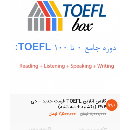
کلاس آنلاین TOEFL فرمت جدید – دی
حراج!
۱۴۰۴ (یکشنبه + سه شنبه)
قیمت
قیمت
8,000,000
تومان
7,500,000
تومان
اصلی:
فعلی:
8,000,000 تومان
7,500,000 تومان.
افزودن به سبد خرید
نمایش جزئیات