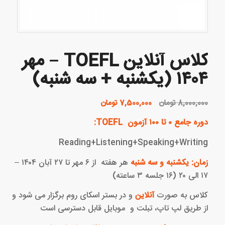
کلاس آنلاین TOEFL – مهر
۱۴۰۴ (یکشنبه + سه شنبه)
قیمت
قیمت
8,000,000
تومان
7,500,000
تومان
اصلی:
فعلی:
دوره جامع ۰ تا ۱۰۰ آزمون TOEFL:
8,000,000 تومان
7,500,000 تومان.
بود.
Reading+Listening+Speaking+Writing
زمان:
یکشنبه و سه شنبه
هر هفته از ۶ مهر تا ۲۷ آبان ۱۴۰۴ –
۱۷ الی ۲۰ (۱۶ جلسه ۳ ساعته)
کلاس به صورت
آنلاین
و در بستر اسکای روم برگزار می شود و
از طریق لپ تاپ، تبلت و موبایل قابل دسترسی است