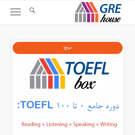
حراج!