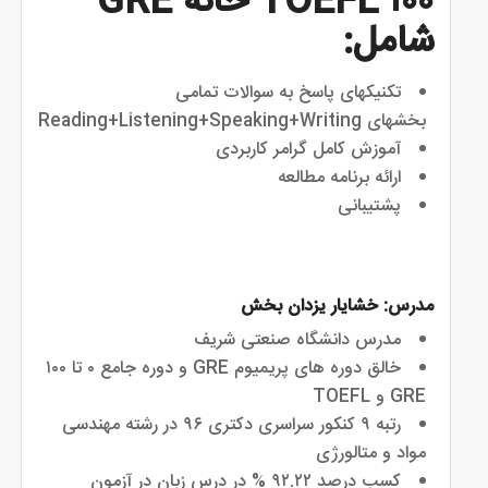
۱۰۰ TOEFL خانه GRE
شامل:
تكنيكهاى پاسخ به سوالات تمامى
بخشهاى Reading+Listening+Speaking+Writing
آموزش کامل گرامر کاربردی
ارائه برنامه مطالعه
مدرس:
خشایار یزدان بخش
مدرس دانشگاه صنعتی شریف
خالق دوره های پریمیوم GRE و دوره جامع ۰ تا ۱۰۰
GRE و TOEFL
رتبه ۹ کنکور سراسری دکتری ۹۶ در رشته مهندسی
مواد و متالورژی
کسب درصد ۹۲.۲۲ % در درس زبان در آزمون