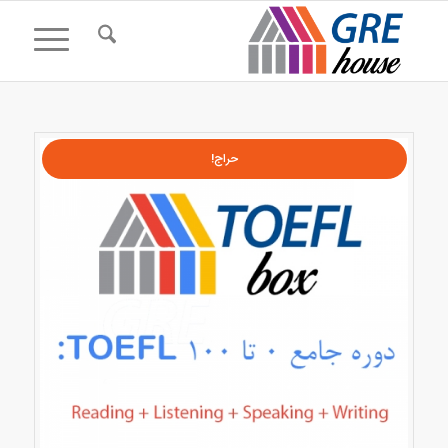
حراج!