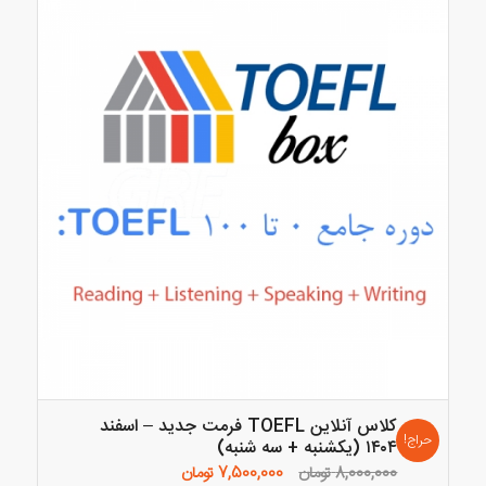
کلاس آنلاین TOEFL فرمت جدید – اسفند
حراج!
۱۴۰۴ (یکشنبه + سه شنبه)
قیمت
قیمت
8,000,000
تومان
7,500,000
تومان