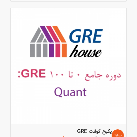
پکیج کوانت GRE
حراج!