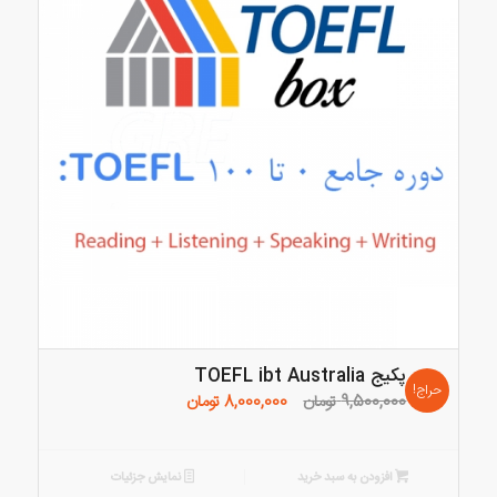
پکیج TOEFL ibt Australia
حراج!
قیمت
قیمت
9,500,000
تومان
8,000,000
تومان
اصلی:
فعلی:
9,500,000 تومان
8,000,000 تومان.
بود.
افزودن به سبد خرید
نمایش جزئیات