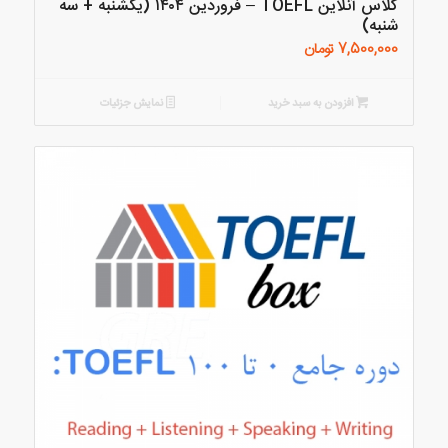
کلاس آنلاین TOEFL – فروردین ۱۴۰۴ (یکشنبه + سه
شنبه)
7,500,000
تومان
افزودن به سبد خرید
نمایش جزئیات